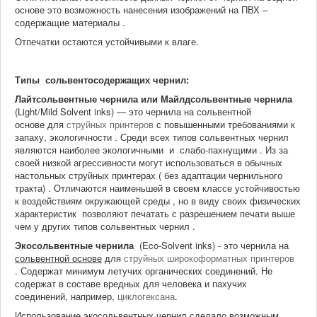
основе это возможность нанесения изображений на ПВХ –
содержащие материалы .
Отпечатки остаются устойчивыми к влаге.
Типы сольвентосодержащих чернил:
Лайтсольвентные чернила
или Майлдсольвентные чернила
(Light/Mild Solvent inks) — это чернила на сольвентной
основе для
струйных принтеров
с повышенными требованиями к
запаху, экологичности . Среди всех типов сольвентных чернил
являются наиболее экологичными и слабо-пахнущими . Из за
своей низкой агрессивности могут использоваться в обычных
настольных струйных принтерах ( без адаптации чернильного
тракта) . Отличаются наименьшей в своем классе устойчивостью
к воздействиям окружающей среды , но в виду своих физических
характеристик позволяют печатать с разрешением печати выше
чем у других типов сольвентных чернил .
Экосольвентные чернила
(Eco-Solvent inks) - это чернила на
сольвентной основе
для
струйных широкоформатных принтеров
. Содержат минимум летучих органических соединений. Не
содержат в составе вредных для человека и пахучих
соединений, например,
циклогексана
.
Использование экосольвентных чернил сделало возможным